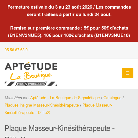
Fermeture estivale du 3 au 23 août 2026 / Les commandes
seront traitées à partir du lundi 24 août.
Remise sur première commande : 5€ pour 50€ d'achats
(B1ENV3NUE5), 10€ pour 100€ d'achats (B1ENV3NUE10)
05 56 67 68 01
Vous êtes ici :
Aptétude - La Boutique de Signalétique
/
Catalogue
/
Plaques Insigne Masseur-Kinésithérapeute
/
Plaque Masseur-
Kinésithérapeute - Dilite®
Plaque Masseur-Kinésithérapeute -