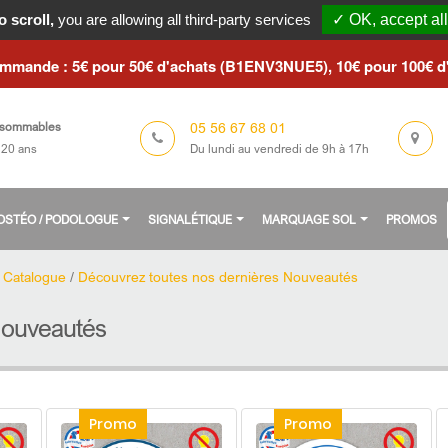
le du 3 au 23 août 2026 / Les commandes seront traitées à partir 
 scroll,
you are allowing all third-party services
✓ OK, accept all
ommande : 5€ pour 50€ d'achats (B1ENV3NUE5), 10€ pour 100€ 
05 56 67 68 01
sommables
Du lundi au vendredi de 9h à 17h
 20 ans
/ OSTÉO / PODOLOGUE
SIGNALÉTIQUE
MARQUAGE SOL
PROMOS
/
Catalogue
/
Découvrez toutes nos dernières Nouveautés
Nouveautés