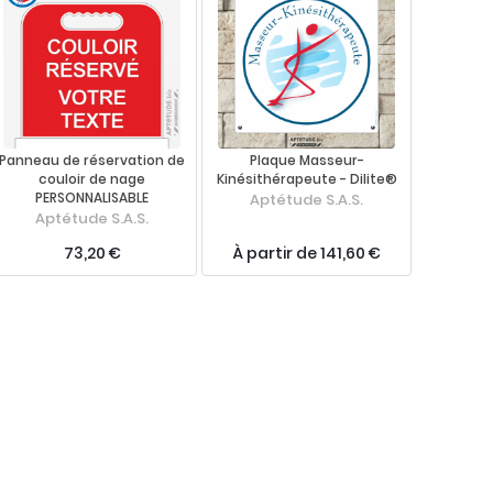
Panneau de réservation de
Plaque Masseur-
couloir de nage
Kinésithérapeute - Dilite®
PERSONNALISABLE
Aptétude S.A.S.
Aptétude S.A.S.
73,20 €
À partir de 141,60 €