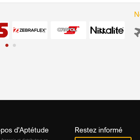
N
opos d'Aptétude
Restez informé