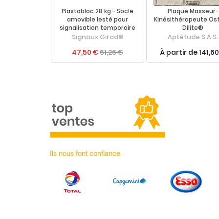
Plastobloc 28 kg - Socle
Plaque Masseur-
amovible lesté pour
Kinésithérapeute Ost
signalisation temporaire
Dilite®
Signaux Girod®
Aptétude S.A.S.
47,50 €
61,26 €
À partir de 141,6
Ils nous font confiance