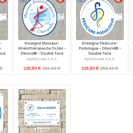
-
Enseigne Masseur-
Enseigne Pédicure-
-
Kinésithérapeute Ostéo -
Podologue - Dibond® -
ace
Dibond® - Double face
Double face
Aptétude S.A.S.
Aptétude S.A.S.
 €
226,80 €
266,40 €
226,80 €
266,40 €