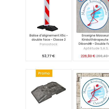
Balise d'alignement K5c -
Enseigne Masseur
double face - Classe 2
Kinésithérapeute 
Panostock
Dibond® - Double f
Aptétude S.A.S.
53,77 €
226,80 €
266,40