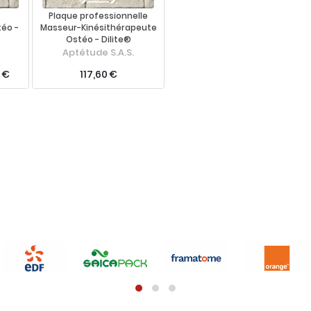
Plaque professionnelle
éo -
Masseur-Kinésithérapeute
Ostéo - Dilite®
Aptétude S.A.S.
0 €
117,60 €