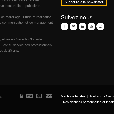
 français et distributeur en
S'inscrire à la newsletter
ue industrielle et publicitaire.
Suivez nous
 de marquage | Étude et réalisation
 de communication et de management
 située en Gironde (Nouvelle
) est au service des professionnels
us de 25 ans.
Mentions légales
Tout sur la Sécu
s.
Nos données personnelles et légal