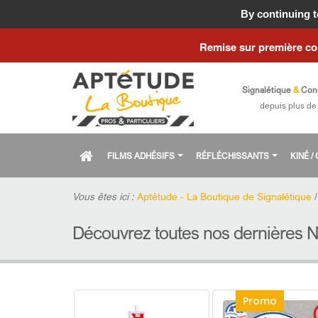
Fermeture estiva
By continuing to
Remise sur première c
Signalétique
&
Con
depuis plus de
FILMS ADHÉSIFS
RÉFLÉCHISSANTS
KINÉ 
Vous êtes ici :
Aptétude - La Boutique de Signalétique
Découvrez toutes nos dernières 