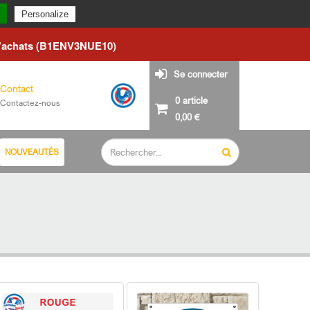
du lundi 24 août.
Personalize
d'achats (B1ENV3NUE10)
Se connecter
Contact
0 article
Contactez-nous
0,00 €
NOUVEAUTÉS