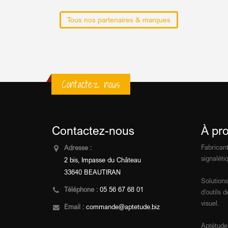
Tous nos partenaires & marques
Contactez nous
Contactez-nous
À pr
Fabricant
Adresse :
signalétiq
2 bis, Impasse du Château
33640 BEAUTIRAN
Solutions
Téléphone :
05 56 67 68 01
d'outils
visuel.
Email :
commande@aptetude.biz
Aptétude,