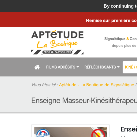
Fermeture estiva
By continuing to
Remise sur première c
Signalétique
&
Con
depuis plus de
FILMS ADHÉSIFS
RÉFLÉCHISSANTS
KINÉ 
Vous êtes ici :
Aptétude - La Boutique de Signalétique
Enseigne Masseur-Kinésithérapeut
Ense