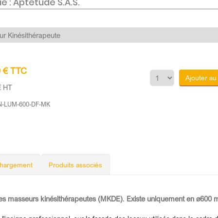
e : Aptétude S.A.S.
0 € TTC
Ajouter au
€ HT
-LUM-600-DF-MK
chargement
Produits associés
les masseurs kinésithérapeutes (MKDE)
.
Existe uniquement en ø600 