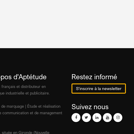
opos d'Aptétude
Restez informé
 français et distributeur en
S'inscrire à la newsletter
ue industrielle et publicitaire.
Suivez nous
 de marquage | Étude et réalisation
 de communication et de management
 située en Gironde (Nouvelle