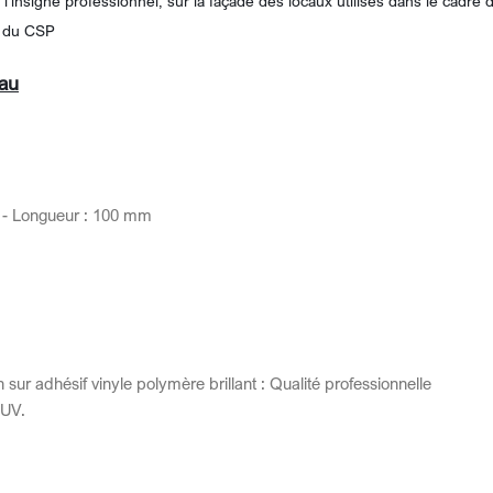
l'insigne professionnel, sur la façade des locaux utilisés dans le cadre 
25 du CSP
au
m - Longueur : 100 mm
sur adhésif vinyle polymère brillant : Qualité professionnelle
-UV.