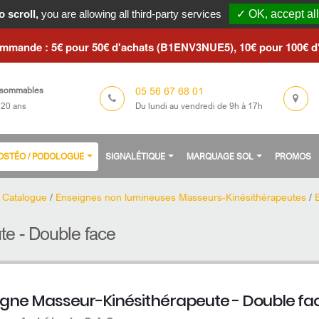
le du 3 au 23 août 2026 / Les commandes seront traitées à partir 
 scroll,
you are allowing all third-party services
✓ OK, accept all
ommande : 5€ pour 50€ d'achats (B1ENV3NUE5), 10€ pour 100€ 
05 56 67 68 01
sommables
Du lundi au vendredi de 9h à 17h
 20 ans
/ OSTÉO / PODOLOGUE
SIGNALÉTIQUE
MARQUAGE SOL
PROMOS
/
Catalogue
/
Enseignes non lumineuses Masseurs-Kinésithérapeutes
/
e - Double face
igne Masseur-Kinésithérapeute - Double fa