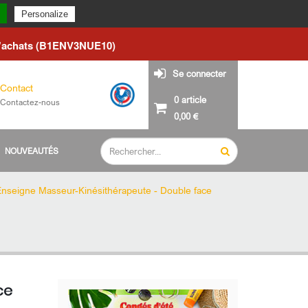
du lundi 24 août.
Personalize
d'achats (B1ENV3NUE10)
Se connecter
Contact
0 article
Contactez-nous
0,00 €
NOUVEAUTÉS
Enseigne Masseur-Kinésithérapeute - Double face
ce