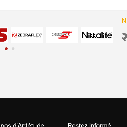
N
opos d'Aptétude
Restez informé