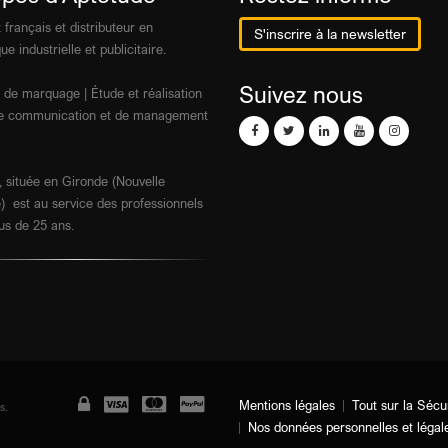
 français et distributeur en
S'inscrire à la newsletter
ue industrielle et publicitaire.
Suivez nous
 de marquage | Étude et réalisation
 de communication et de management
 située en Gironde (Nouvelle
) est au service des professionnels
us de 25 ans.
Mentions légales
Tout sur la Sécu
s.
Nos données personnelles et légal