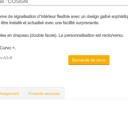
e : COSIGN
e de signalisation d’intérieur flexible avec un design galbé sophisti
 être installé et actualisé avec une facilité surprenante.
s en drapeau (double faces). La personnalisation est recto/verso.
Curvo +.
vo-A3-df
Demande de devis
chargement
Produits associés