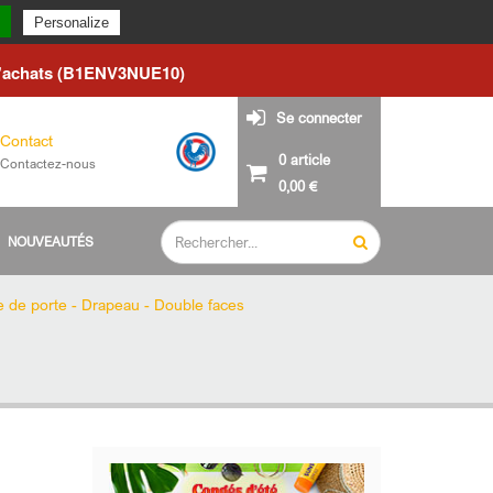
du lundi 24 août.
Personalize
d'achats (B1ENV3NUE10)
Se connecter
Contact
0 article
Contactez-nous
0,00 €
NOUVEAUTÉS
e de porte - Drapeau - Double faces