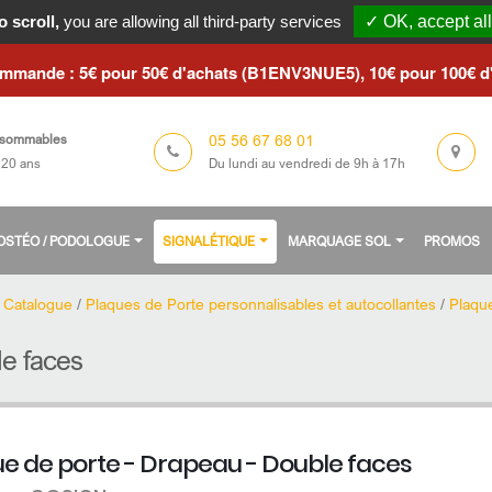
le du 3 au 23 août 2026 / Les commandes seront traitées à partir 
 scroll,
you are allowing all third-party services
✓ OK, accept all
ommande : 5€ pour 50€ d'achats (B1ENV3NUE5), 10€ pour 100€ 
05 56 67 68 01
sommables
Du lundi au vendredi de 9h à 17h
 20 ans
/ OSTÉO / PODOLOGUE
SIGNALÉTIQUE
MARQUAGE SOL
PROMOS
/
Catalogue
/
Plaques de Porte personnalisables et autocollantes
/
Plaqu
le faces
ue de porte - Drapeau - Double faces