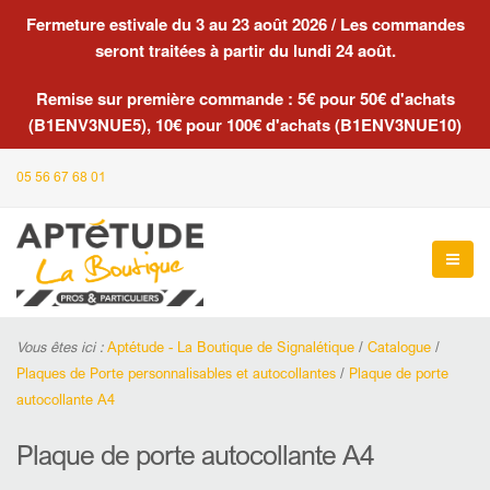
Fermeture estivale du 3 au 23 août 2026 / Les commandes
seront traitées à partir du lundi 24 août.
Remise sur première commande : 5€ pour 50€ d'achats
(B1ENV3NUE5), 10€ pour 100€ d'achats (B1ENV3NUE10)
05 56 67 68 01
Vous êtes ici :
Aptétude - La Boutique de Signalétique
/
Catalogue
/
Plaques de Porte personnalisables et autocollantes
/
Plaque de porte
autocollante A4
Plaque de porte autocollante A4