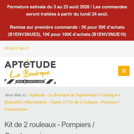
Fermeture estivale du 3 au 23 août 2026 / Les commandes
seront traitées à partir du lundi 24 août.
Remise sur première commande : 5€ pour 50€ d'achats
(B1ENV3NUE5), 10€ pour 100€ d'achats (B1ENV3NUE10)
05 56 67 68 01
Vous êtes ici :
Aptétude - La Boutique de Signalétique
/
Catalogue
/
Dispositifs réfléchissants - Classe 2
/
Kit de 2 rouleaux - Pompiers /
Gendarmerie
Kit de 2 rouleaux - Pompiers /