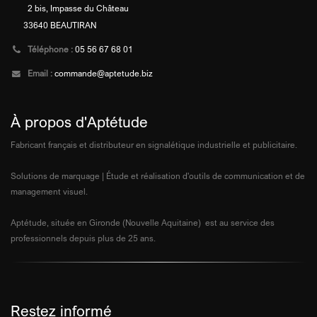
2 bis, Impasse du Château
33640 BEAUTIRAN
Téléphone :
05 56 67 68 01
Email :
commande@aptetude.biz
À propos d'Aptétude
Fabricant français et distributeur en signalétique industrielle et publicitaire.
Solutions de marquage | Étude et réalisation d'outils de communication et de
management visuel.
Aptétude, située en Gironde (Nouvelle Aquitaine) est au service des
professionnels depuis plus de 25 ans.
Restez informé