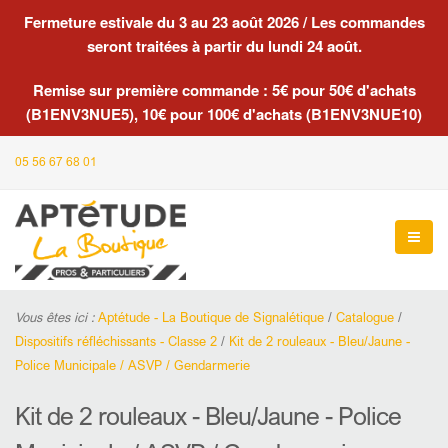
Fermeture estivale du 3 au 23 août 2026 / Les commandes
seront traitées à partir du lundi 24 août.
Remise sur première commande : 5€ pour 50€ d'achats
(B1ENV3NUE5), 10€ pour 100€ d'achats (B1ENV3NUE10)
05 56 67 68 01
Vous êtes ici :
Aptétude - La Boutique de Signalétique
/
Catalogue
/
Dispositifs réfléchissants - Classe 2
/
Kit de 2 rouleaux - Bleu/Jaune -
Police Municipale / ASVP / Gendarmerie
Kit de 2 rouleaux - Bleu/Jaune - Police