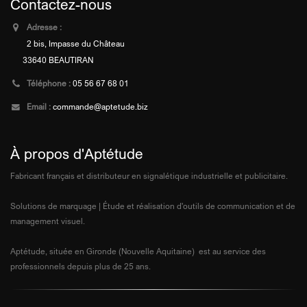
Contactez-nous
Adresse :
2 bis, Impasse du Château
33640 BEAUTIRAN
Téléphone :
05 56 67 68 01
Email :
commande@aptetude.biz
À propos d'Aptétude
Fabricant français et distributeur en signalétique industrielle et publicitaire.
Solutions de marquage | Étude et réalisation d'outils de communication et de
management visuel.
Aptétude, située en Gironde (Nouvelle Aquitaine) est au service des
professionnels depuis plus de 25 ans.