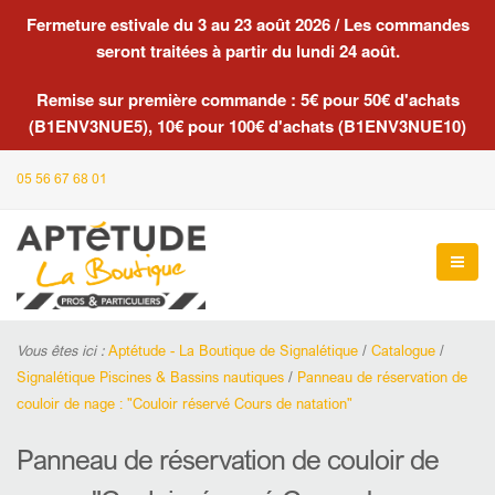
Fermeture estivale du 3 au 23 août 2026 / Les commandes
seront traitées à partir du lundi 24 août.
Remise sur première commande : 5€ pour 50€ d'achats
(B1ENV3NUE5), 10€ pour 100€ d'achats (B1ENV3NUE10)
05 56 67 68 01
Vous êtes ici :
Aptétude - La Boutique de Signalétique
/
Catalogue
/
Signalétique Piscines & Bassins nautiques
/
Panneau de réservation de
couloir de nage : "Couloir réservé Cours de natation"
Panneau de réservation de couloir de