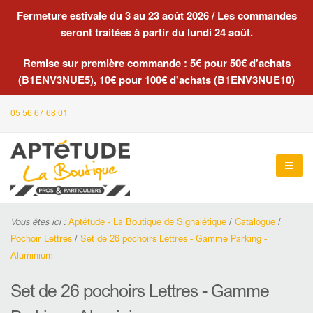
Fermeture estivale du 3 au 23 août 2026 / Les commandes
seront traitées à partir du lundi 24 août.
Remise sur première commande : 5€ pour 50€ d'achats
(B1ENV3NUE5), 10€ pour 100€ d'achats (B1ENV3NUE10)
05 56 67 68 01
Vous êtes ici :
Aptétude - La Boutique de Signalétique
/
Catalogue
/
Pochoir Lettres
/
Set de 26 pochoirs Lettres - Gamme Parking -
Aluminium
Set de 26 pochoirs Lettres - Gamme