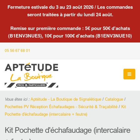
Fermeture estivale du 3 au 23 août 2026 / Les commandes
seront traitées à partir du lundi 24 août.
Remise sur première commande : 5€ pour 50€ d'achats
(B1ENV3NUE5), 10€ pour 100€ d'achats (B1ENV3NUE10)
05 56 67 68 01
Vous êtes ici :
Aptétude - La Boutique de Signalétique
/
Catalogue
/
Pochettes PV Réception Échafaudages - Sécurité & Traçabilité
/
Kit
Pochette d'échafaudage (intercalaire + feutre)
Kit Pochette d'échafaudage (intercalaire