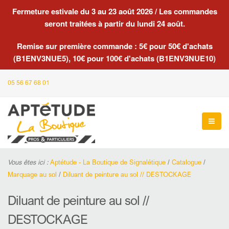
Fermeture estivale du 3 au 23 août 2026 / Les commandes
seront traitées à partir du lundi 24 août.
Remise sur première commande : 5€ pour 50€ d'achats
(B1ENV3NUE5), 10€ pour 100€ d'achats (B1ENV3NUE10)
05 56 67 68 01
Vous êtes ici :
Aptétude - La Boutique de Signalétique
/
Catalogue
/
Marquage au sol
/
Diluant de peinture au sol // DESTOCKAGE
Diluant de peinture au sol //
DESTOCKAGE