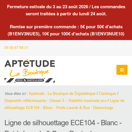
Fermeture estivale du 3 au 23 août 2026 / Les commandes
seront traitées à partir du lundi 24 août.
Remise sur première commande : 5€ pour 50€ d'achats
(B1ENV3NUE5), 10€ pour 100€ d'achats (B1ENV3NUE10)
05 56 67 68 01
Vous êtes ici :
Aptétude - La Boutique de Signalétique
/
Catalogue
/
Dispositifs réfléchissants - Classe 3 – Visibilité maximale pro
/
Ligne de
silhouettage ECE104 - Blanc - Poids Lourds & Bus - Destockage
Ligne de silhouettage ECE104 - Blanc -