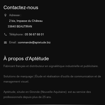
Contactez-nous
Adresse :
2 bis, Impasse du Château
33640 BEAUTIRAN
Téléphone :
05 56 67 68 01
Email :
commande@aptetude.biz
À propos d'Aptétude
Fabricant français et distributeur en signalétique industrielle et publicitaire.
Solutions de marquage | Étude et réalisation d'outils de communication et de
management visuel.
Aptétude, située en Gironde (Nouvelle Aquitaine) est au service des
professionnels depuis plus de 25 ans.