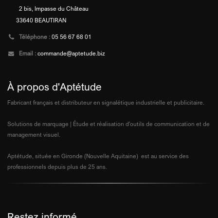
2 bis, Impasse du Château
33640 BEAUTIRAN
Téléphone :
05 56 67 68 01
Email :
commande@aptetude.biz
À propos d'Aptétude
Fabricant français et distributeur en signalétique industrielle et publicitaire.
Solutions de marquage | Étude et réalisation d'outils de communication et de
management visuel.
Aptétude, située en Gironde (Nouvelle Aquitaine) est au service des
professionnels depuis plus de 25 ans.
Restez informé