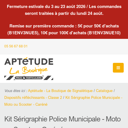
Fermeture estivale du 3 au 23 août 2026 / Les commandes
seront traitées à partir du lundi 24 août.
Remise sur première commande : 5€ pour 50€ d'achats
(B1ENV3NUE5), 10€ pour 100€ d'achats (B1ENV3NUE10)
05 56 67 68 01
Vous êtes ici :
Aptétude - La Boutique de Signalétique
/
Catalogue
/
Dispositifs réfléchissants - Classe 2
/
Kit Sérigraphie Police Municipale -
Moto ou Scooter - Caréné
Kit Sérigraphie Police Municipale - Moto