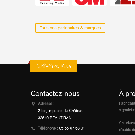
Tous nos partenaires & marques
Contactez nous
Contactez-nous
À pr
Fabricant
Adresse :
signalétiq
2 bis, Impasse du Château
33640 BEAUTIRAN
Solutions
Téléphone :
05 56 67 68 01
d'outils