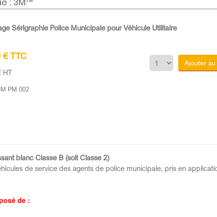
e : 3M™
sage Sérigraphie Police Municipale pour Véhicule Utilitaire
0 € TTC
Ajouter au
€ HT
3M PM 002
ssant blanc Classe B (soit Classe 2)
véhicules de service des agents de police municipale, pris en applicat
posé de :