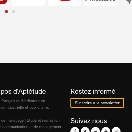
opos d'Aptétude
Restez informé
 français et distributeur en
S'inscrire à la newsletter
ue industrielle et publicitaire.
Suivez nous
 de marquage | Étude et réalisation
 de communication et de management