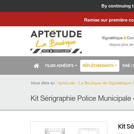
Fermeture estiva
By continuing to
Remise sur première c
Signalétique
&
Con
depuis plus de
FILMS ADHÉSIFS
RÉFLÉCHISSANTS
KINÉ 
Vous êtes ici :
Aptétude - La Boutique de Signalétique
Kit Sérigraphie Police Municipale 
Kit S