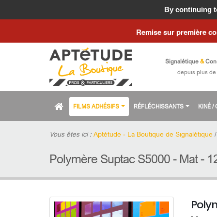
Fermeture estiva
By continuing to
Remise sur première c
Signalétique
&
Con
depuis plus de
FILMS ADHÉSIFS
RÉFLÉCHISSANTS
KINÉ 
Vous êtes ici :
Aptétude - La Boutique de Signalétique
Polymère Suptac S5000 - Mat - 12
Polym