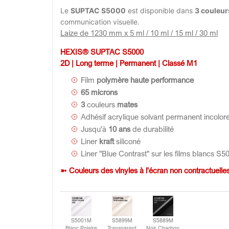
Le
SUPTAC S5000
est disponible dans
3 couleur
communication visuelle.
Laize de 1230 mm x 5 ml / 10 ml / 15 ml / 30 ml
HEXIS® SUPTAC S5000
2D | Long terme | Permanent | Classé M1
Film
polymère haute performance
65 microns
3
couleurs
mates
Adhésif acrylique solvant permanent incolor
Jusqu'à
10 ans
de durabilité
Liner
kraft
siliconé
Liner "Blue Contrast" sur les films blancs S
➼ Couleurs des vinyles à l'écran non contractuelle
S5001M
S5899M
S5889M
Blanc Polaire
Transparent
Noir Charbon