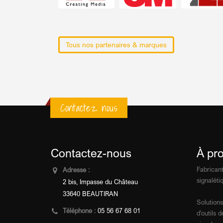
Tous nos partenaires & marques
Contactez nous
Contactez-nous
À pr
Fabricant
Adresse :
signalétiq
2 bis, Impasse du Château
33640 BEAUTIRAN
Solutions
Téléphone :
05 56 67 68 01
d'outils