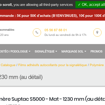
le du 3 au 23 août 2026 / Les commandes seront traitées à partir 
 scroll,
you are allowing all third-party services
✓ OK, accept all
ommande : 5€ pour 50€ d'achats (B1ENV3NUE5), 10€ pour 100€ 
05 56 67 68 01
sommables
Du lundi au vendredi de 9h à 17h
 20 ans
/ OSTÉO / PODOLOGUE
SIGNALÉTIQUE
MARQUAGE SOL
PROMOS
/
Catalogue
/
Films adhésifs autocollants pour la signalétique
/
Polymère 
30 mm (au détail)
ère Suptac S5000 - Mat - 1230 mm (au détai