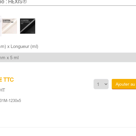
e : HEXIS®
mm) x Longueur (ml)
 € TTC
Ajouter au
 HT
01M-1230x5