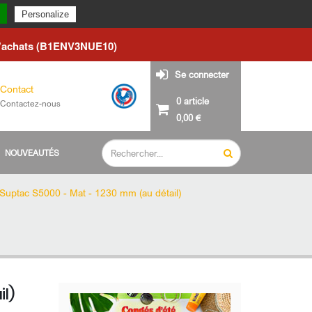
du lundi 24 août.
Personalize
d'achats (B1ENV3NUE10)
Se connecter
Contact
0 article
Contactez-nous
0,00 €
NOUVEAUTÉS
Suptac S5000 - Mat - 1230 mm (au détail)
l)