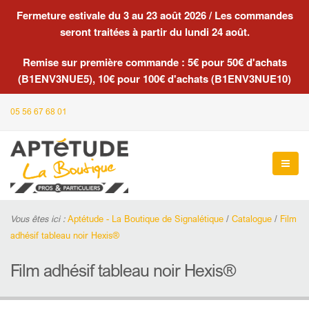
Fermeture estivale du 3 au 23 août 2026 / Les commandes
seront traitées à partir du lundi 24 août.
Remise sur première commande : 5€ pour 50€ d'achats
(B1ENV3NUE5), 10€ pour 100€ d'achats (B1ENV3NUE10)
05 56 67 68 01
Vous êtes ici :
Aptétude - La Boutique de Signalétique
/
Catalogue
/
Film
adhésif tableau noir Hexis®
Film adhésif tableau noir Hexis®