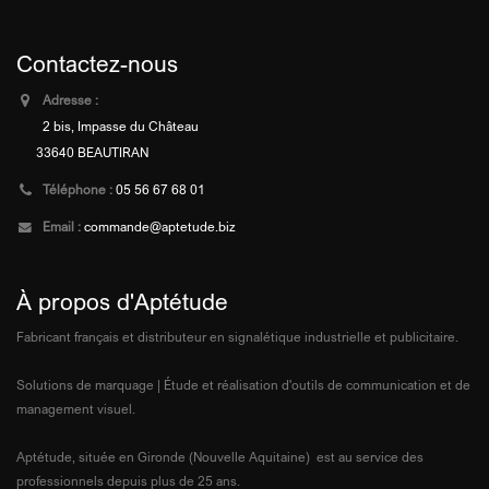
Contactez-nous
Adresse :
2 bis, Impasse du Château
33640 BEAUTIRAN
Téléphone :
05 56 67 68 01
Email :
commande@aptetude.biz
À propos d'Aptétude
Fabricant français et distributeur en signalétique industrielle et publicitaire.
Solutions de marquage | Étude et réalisation d'outils de communication et de
management visuel.
Aptétude, située en Gironde (Nouvelle Aquitaine) est au service des
professionnels depuis plus de 25 ans.