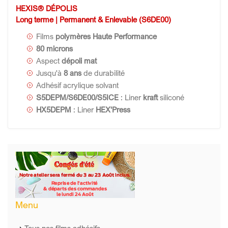
HEXIS® DÉPOLIS
Long terme | Permanent & Enlevable (S6DE00)
Films
polymères Haute Performance
80 microns
Aspect
dépoli mat
Jusqu'à
8 ans
de durabilité
Adhésif acrylique solvant
S5DEPM/S6DE00/S5ICE
: Liner
kraft
siliconé
HX5DEPM
: Liner
HEX'Press
Menu