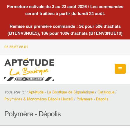
Fermeture estivale du 3 au 23 août 2026 / Les commandes
seront traitées à partir du lundi 24 août.
Remise sur première commande : 5€ pour 50€ d'achats
(B1ENV3NUE5), 10€ pour 100€ d'achats (B1ENV3NUE10)
05 56 67 68 01
Vous êtes ici :
Aptétude - La Boutique de Signalétique
/
Catalogue
/
Polymères & Monomères Dépolis Hexis®
/
Polymère - Dépolis
Polymère - Dépolis