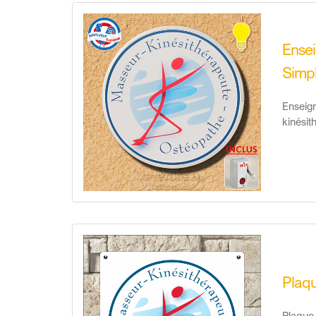
Ensei
Simpl
Enseign
kinési
Plaqu
Plaque 