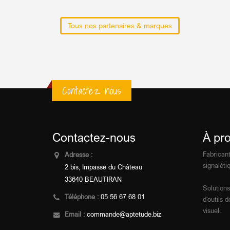
Tous nos partenaires & marques
Contactez nous
Contactez-nous
À pr
Fabricant
Adresse :
signalétiq
2 bis, Impasse du Château
33640 BEAUTIRAN
Solutions
Téléphone :
05 56 67 68 01
d'outils
visuel.
Email :
commande@aptetude.biz