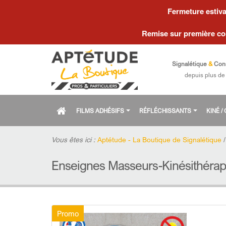
Fermeture estiva
Remise sur première c
Signalétique
&
Con
depuis plus de
FILMS ADHÉSIFS
RÉFLÉCHISSANTS
KINÉ 
Vous êtes ici :
Aptétude - La Boutique de Signalétique
Enseignes Masseurs-Kinésithéra