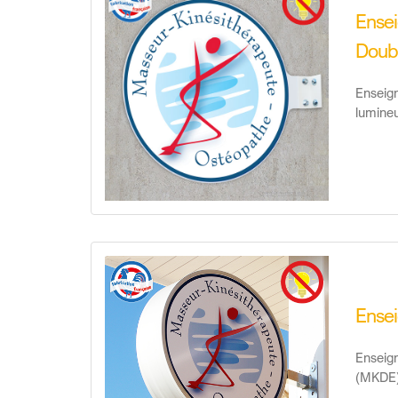
Ensei
Doub
Enseig
lumine
Ensei
Enseign
(MKDE)