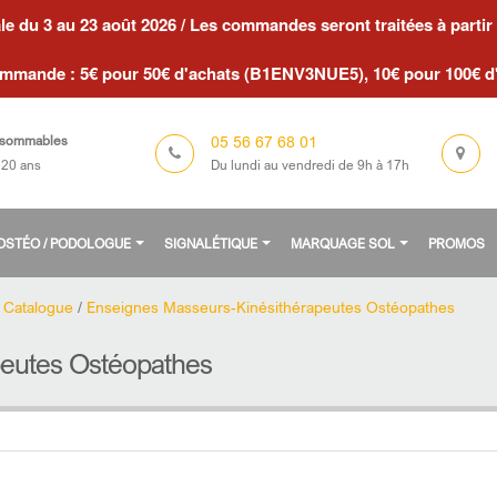
le du 3 au 23 août 2026 / Les commandes seront traitées à partir 
ommande : 5€ pour 50€ d'achats (B1ENV3NUE5), 10€ pour 100€ 
05 56 67 68 01
sommables
Du lundi au vendredi de 9h à 17h
 20 ans
/ OSTÉO / PODOLOGUE
SIGNALÉTIQUE
MARQUAGE SOL
PROMOS
/
Catalogue
/
Enseignes Masseurs-Kinésithérapeutes Ostéopathes
peutes Ostéopathes