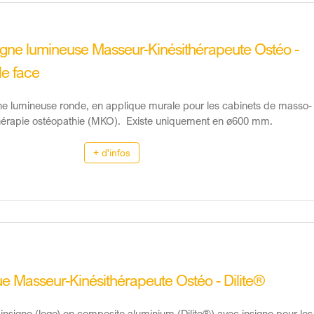
gne lumineuse Masseur-Kinésithérapeute Ostéo -
e face
e lumineuse ronde, en applique murale pour les cabinets de masso-
thérapie ostéopathie (MKO). Existe uniquement en ø600 mm.
+ d'infos
e Masseur-Kinésithérapeute Ostéo - Dilite®
insigne (logo) en composite aluminium (Dilite®) avec insigne pour les