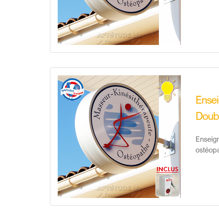
Ensei
Doub
Enseign
ostéop