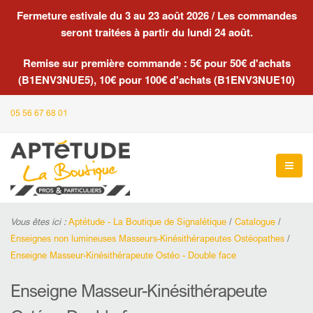
Fermeture estivale du 3 au 23 août 2026 / Les commandes
seront traitées à partir du lundi 24 août.
Remise sur première commande : 5€ pour 50€ d'achats
(B1ENV3NUE5), 10€ pour 100€ d'achats (B1ENV3NUE10)
05 56 67 68 01
Vous êtes ici :
Aptétude - La Boutique de Signalétique
/
Catalogue
/
Enseignes non lumineuses Masseurs-Kinésithérapeutes Ostéopathes
/
Enseigne Masseur-Kinésithérapeute Ostéo - Double face
Enseigne Masseur-Kinésithérapeute