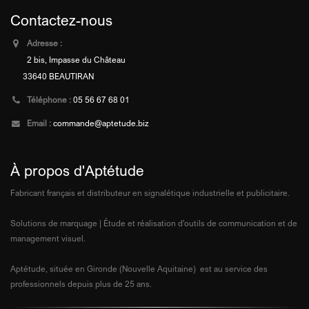
Contactez-nous
Adresse :
2 bis, Impasse du Château
33640 BEAUTIRAN
Téléphone :
05 56 67 68 01
Email :
commande@aptetude.biz
À propos d'Aptétude
Fabricant français et distributeur en signalétique industrielle et publicitaire.
Solutions de marquage | Étude et réalisation d'outils de communication et de
management visuel.
Aptétude, située en Gironde (Nouvelle Aquitaine) est au service des
professionnels depuis plus de 25 ans.