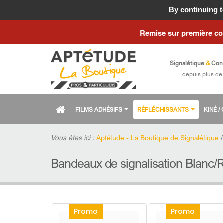
Fermeture estiva
By continuing to
Remise sur première c
Signalétique
&
Con
depuis plus de
FILMS ADHÉSIFS
RÉFLÉCHISSANTS
KINÉ 
Vous êtes ici :
Aptétude - La Boutique de Signalétique
Bandeaux de signalisation Blanc/