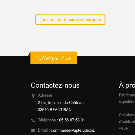
Tous nos partenaires & marques
Contactez nous
Contactez-nous
À pr
Fabricant
Adresse :
signalétiq
2 bis, Impasse du Château
33640 BEAUTIRAN
Solutions
Téléphone :
05 56 67 68 01
d'outils
visuel.
Email :
commande@aptetude.biz