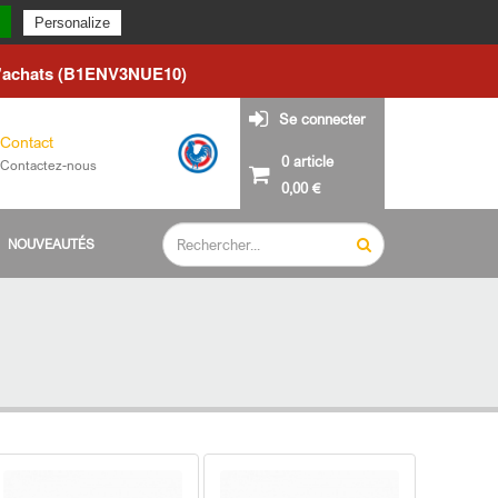
du lundi 24 août.
Personalize
d'achats (B1ENV3NUE10)
Se connecter
Contact
0 article
Contactez-nous
0,00 €
NOUVEAUTÉS