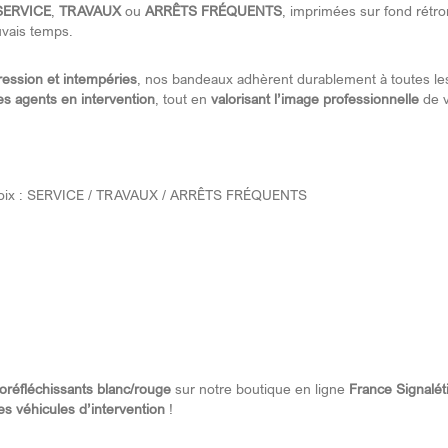
SERVICE
,
TRAVAUX
ou
ARRÊTS FRÉQUENTS
, imprimées sur fond rétr
vais temps.
ression et intempéries
, nos bandeaux adhèrent durablement à toutes les 
 des agents en intervention
, tout en
valorisant l’image professionnelle
de v
choix : SERVICE / TRAVAUX / ARRÊTS FRÉQUENTS
réfléchissants blanc/rouge
sur notre boutique en ligne
France Signalét
des véhicules d’intervention
!