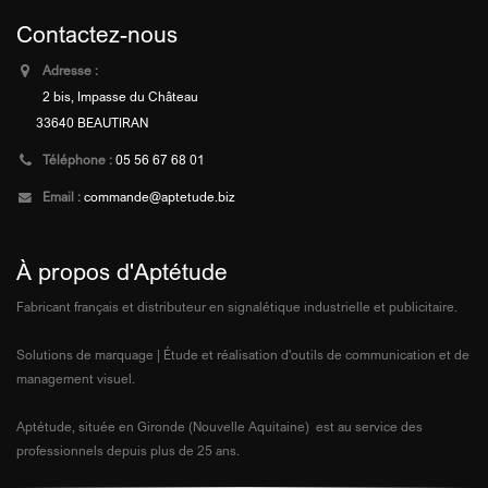
Contactez-nous
Adresse :
2 bis, Impasse du Château
33640 BEAUTIRAN
Téléphone :
05 56 67 68 01
Email :
commande@aptetude.biz
À propos d'Aptétude
Fabricant français et distributeur en signalétique industrielle et publicitaire.
Solutions de marquage | Étude et réalisation d'outils de communication et de
management visuel.
Aptétude, située en Gironde (Nouvelle Aquitaine) est au service des
professionnels depuis plus de 25 ans.