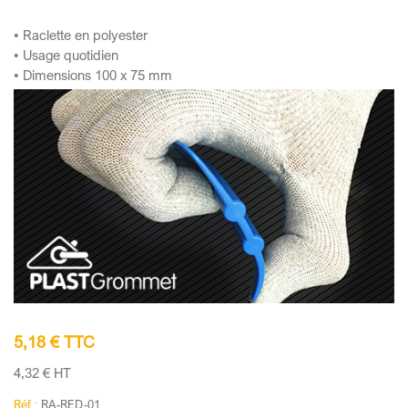
• Raclette en polyester
• Usage quotidien
• Dimensions 100 x 75 mm
5,18 € TTC
4,32 € HT
Réf :
RA-RED-01